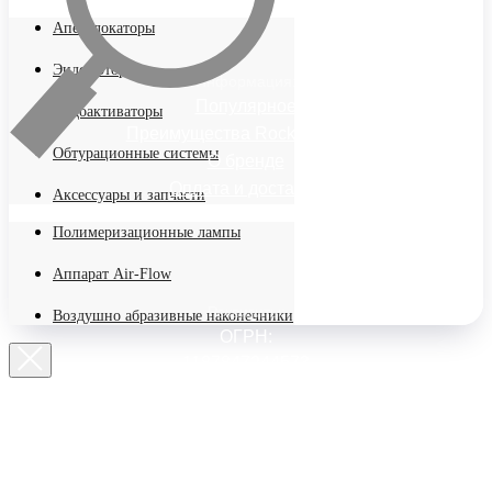
Апекслокаторы
Эндомоторы
Информация:
Популярное
Эндоактиваторы
Преимущества Rocket Dental
Обтурационные системы
О бренде
Оплата и доставка
Аксессуары и запчасти
Полимеризационные лампы
Аппарат Air-Flow
Реквизиты:
Воздушно абразивные наконечники
ОГРН:
1187847244573
ИНН: 7804626640
КПП: 780101001